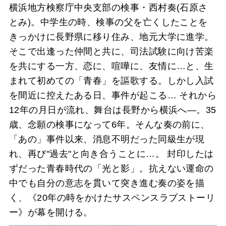
横浜地方検察庁中央支部の検事・西村奏(石原さ
とみ)。中学生の時、検事の父を亡くしたことを
きっかけに長野県に移り住み、地元大学に進学。
そこで出逢った仲間と共に、司法試験に向け苦楽
を共にする一方、恋に、喧嘩に、友情に…と、生
まれて初めての「青春」を謳歌する。しかし入試
を間近に控えたある日、事件が起こる… それから
12年の月日が流れ、舞台は長野から横浜へ―。35
歳、念願の検事になって6年。そんな奏の前に、
「あの」事件以来、消息不明だった同級生が現
れ、再び"過去"と向き合うことに…。 封印したは
ずだった青春時代の「光と影」。抗えない運命の
中でも自分の意志を貫いて突き進む奏の姿を描
く、《20年の時をかけたサスペンスラブストーリ
ー》が幕を開ける。