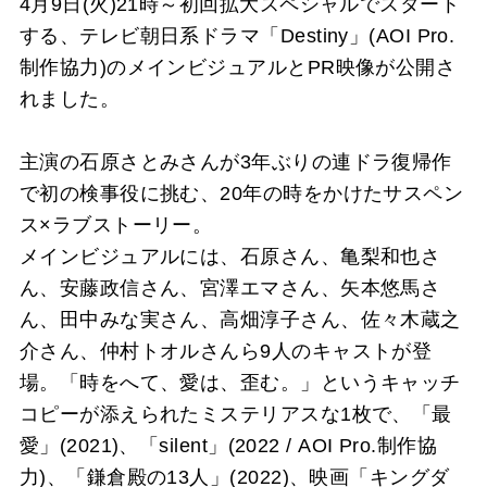
4月9日(火)21時～初回拡大スペシャルでスタート
する、テレビ朝日系ドラマ「Destiny」(AOI Pro.
制作協力)のメインビジュアルとPR映像が公開さ
れました。
主演の石原さとみさんが3年ぶりの連ドラ復帰作
で初の検事役に挑む、20年の時をかけたサスペン
ス×ラブストーリー。
メインビジュアルには、石原さん、亀梨和也さ
ん、安藤政信さん、宮澤エマさん、矢本悠馬さ
ん、田中みな実さん、高畑淳子さん、佐々木蔵之
介さん、仲村トオルさんら9人のキャストが登
場。「時をへて、愛は、歪む。」というキャッチ
コピーが添えられたミステリアスな1枚で、「最
愛」(2021)、「silent」(2022 / AOI Pro.制作協
力)、「鎌倉殿の13人」(2022)、映画「キングダ