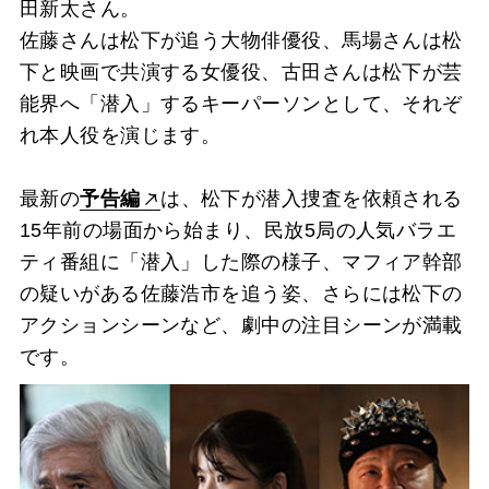
田新太さん。
佐藤さんは松下が追う大物俳優役、馬場さんは松
下と映画で共演する女優役、古田さんは松下が芸
能界へ「潜入」するキーパーソンとして、それぞ
れ本人役を演じます。
最新の
予告編
は、松下が潜入捜査を依頼される
15年前の場面から始まり、民放5局の人気バラエ
ティ番組に「潜入」した際の様子、マフィア幹部
の疑いがある佐藤浩市を追う姿、さらには松下の
アクションシーンなど、劇中の注目シーンが満載
です。