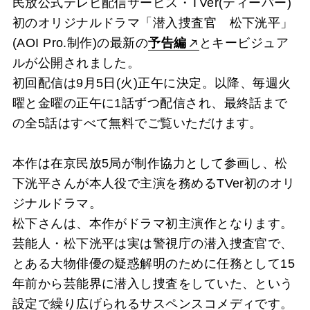
民放公式テレビ配信サービス・TVer(ティーバー)
初のオリジナルドラマ「潜入捜査官 松下洸平」
(AOI Pro.制作)の最新の
予告編
とキービジュア
ルが公開されました。
初回配信は9月5日(火)正午に決定。以降、毎週火
曜と金曜の正午に1話ずつ配信され、最終話まで
の全5話はすべて無料でご覧いただけます。
本作は在京民放5局が制作協力として参画し、松
下洸平さんが本人役で主演を務めるTVer初のオリ
ジナルドラマ。
松下さんは、本作がドラマ初主演作となります。
芸能人・松下洸平は実は警視庁の潜入捜査官で、
とある大物俳優の疑惑解明のために任務として15
年前から芸能界に潜入し捜査をしていた、という
設定で繰り広げられるサスペンスコメディです。